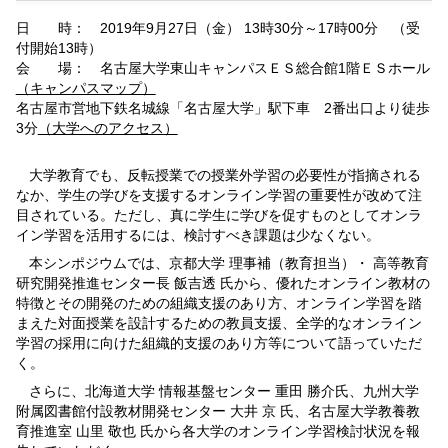
日 時： 2019年9月27日（金） 13時30分～17時00分 （受
付開始13時）
会 場： 名古屋大学東山キャンパスＥＳ総合館1階ＥＳホール
（キャンパスマップ）
名古屋市営地下鉄名城線「名古屋大学」駅下車 2番出口より徒歩
3分
（大学へのアクセス）
大学教育でも、反転授業での授業外学習の必要性が指摘される
なか、学生の学びを支援するオンライン学習の重要性が改めて注
目されている。ただし、真に学生に学びを促すものとしてオンラ
イン学習を活用するには、検討すべき課題は少なくない。
本シンポジウムでは、京都大学 理事補（教育担当）・ 高等教育
研究開発推進センター長 飯吉透 氏から、優れたオンライン教材の
特徴とその開発のための組織支援のあり方、オンライン学習を踏
まえた対面授業を設計するための教員支援、全学的なオンライン
学習の採用に向けた組織的支援のあり方等について語っていただ
く。
さらに、北海道大学 情報基盤センター 重田 勝介氏、九州大学
附属図書館付設教材開発センター 大井 京 氏、名古屋大学教養教
育推進室 山里 敬也 氏から各大学のオンライン学習検討状況を報