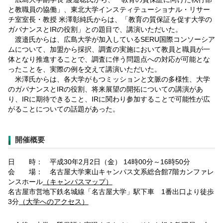
と教職員の協働」、東北大学インスティテューショナル・リサー
チ室室長・教授 米澤彰純氏からは、「教育の質保証を促す大学の
ガバナンスとIRの役割」との題目で、講演いただいた。
渡邉氏からは、広島大学が加入しているSERU国際コンソーシア
ムについて、加盟から採択、調査の実施において教員と職員が一
体となり推進することで、調査に伴う問題点への対応が可能とな
ったことを、実際の例を交えて講演いただいた。
米澤氏からは、各大学がもつミッションと文脈の多様性、大学
のガバナンスとIRの役割、将来展望の開拓についての講演があ
り、IRに期待できること、IRに関わり参加することで可能性が広
がることについての話題があった。
開催概要
日 時： 平成30年2月2日（金） 14時00分～16時50分
会 場： 名古屋大学東山キャンパス文系総合館7階カンファレ
ンスホール
（キャンパスマップ）
名古屋市営地下鉄名城線「名古屋大学」駅下車 1番出口より徒歩
3分
（大学へのアクセス）